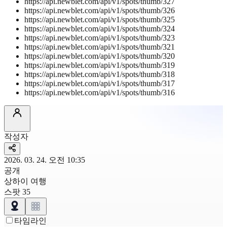
https://api.newblet.com/api/v1/spots/thumb/327
https://api.newblet.com/api/v1/spots/thumb/326
https://api.newblet.com/api/v1/spots/thumb/325
https://api.newblet.com/api/v1/spots/thumb/324
https://api.newblet.com/api/v1/spots/thumb/323
https://api.newblet.com/api/v1/spots/thumb/321
https://api.newblet.com/api/v1/spots/thumb/320
https://api.newblet.com/api/v1/spots/thumb/319
https://api.newblet.com/api/v1/spots/thumb/318
https://api.newblet.com/api/v1/spots/thumb/317
https://api.newblet.com/api/v1/spots/thumb/316
작성자
2026. 03. 24. 오전 10:35
공개
상하이 여행
스팟
35
타임라인