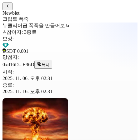
Newblet
크립토 폭죽
뉴클리어급 폭죽을 만들어보Ja
참여자
:
3
종료
보상
:
USD₮
0.001
당첨자
:
0xd16D...E96D
복사
시작
:
2025. 11. 06. 오후 02:31
종료
:
2025. 11. 16. 오후 02:31