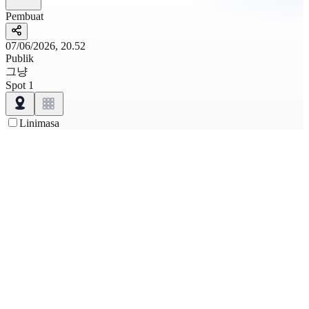
Pembuat
07/06/2026, 20.52
Publik
그냥
Spot
1
Linimasa