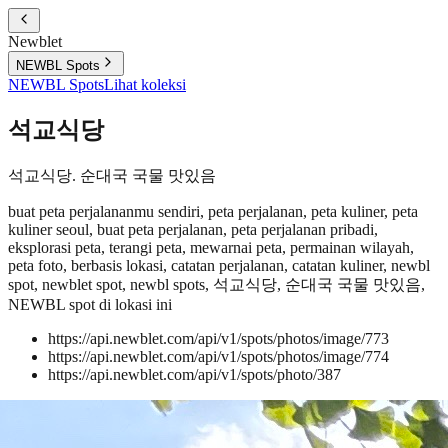
Newblet
NEWBL Spots
NEWBL Spots
Lihat koleksi
석교식당
석교식당. 순대국 국물 맛있음
buat peta perjalananmu sendiri, peta perjalanan, peta kuliner, peta
kuliner seoul, buat peta perjalanan, peta perjalanan pribadi,
eksplorasi peta, terangi peta, mewarnai peta, permainan wilayah,
peta foto, berbasis lokasi, catatan perjalanan, catatan kuliner, newbl
spot, newblet spot, newbl spots, 석교식당, 순대국 국물 맛있음,
NEWBL spot di lokasi ini
https://api.newblet.com/api/v1/spots/photos/image/773
https://api.newblet.com/api/v1/spots/photos/image/774
https://api.newblet.com/api/v1/spots/photo/387