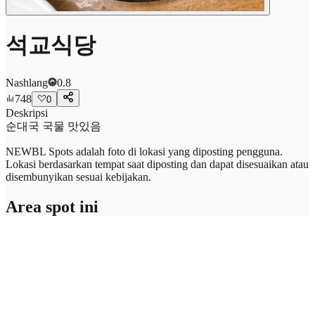
석교식당
Nashlang
0.8
748
0
Deskripsi
순대국 국물 맛있음
NEWBL Spots adalah foto di lokasi yang diposting pengguna.
Lokasi berdasarkan tempat saat diposting dan dapat disesuaikan atau
disembunyikan sesuai kebijakan.
Area spot ini