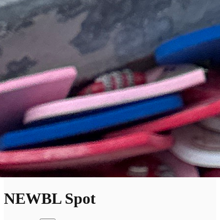
NEWBL Spot