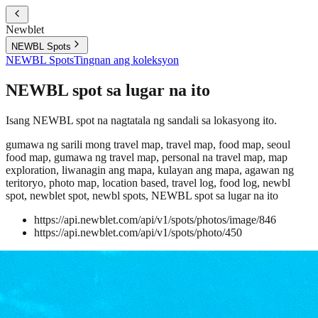
Newblet
NEWBL Spots
NEWBL Spots
Tingnan ang koleksyon
NEWBL spot sa lugar na ito
Isang NEWBL spot na nagtatala ng sandali sa lokasyong ito.
gumawa ng sarili mong travel map, travel map, food map, seoul
food map, gumawa ng travel map, personal na travel map, map
exploration, liwanagin ang mapa, kulayan ang mapa, agawan ng
teritoryo, photo map, location based, travel log, food log, newbl
spot, newblet spot, newbl spots, NEWBL spot sa lugar na ito
https://api.newblet.com/api/v1/spots/photos/image/846
https://api.newblet.com/api/v1/spots/photo/450