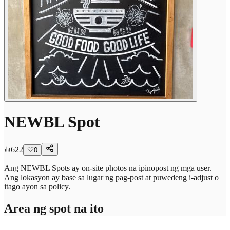
NEWBL Spot
622
0
Ang NEWBL Spots ay on-site photos na ipinopost ng mga user.
Ang lokasyon ay base sa lugar ng pag-post at puwedeng i-adjust o
itago ayon sa policy.
Area ng spot na ito