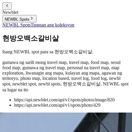
Newblet
NEWBL Spots
NEWBL Spots
Tingnan ang koleksyon
현방오백소갈비살
Isang NEWBL spot para sa 현방오백소갈비살.
gumawa ng sarili mong travel map, travel map, food map, seoul
food map, gumawa ng travel map, personal na travel map, map
exploration, liwanagin ang mapa, kulayan ang mapa, agawan ng
teritoryo, photo map, location based, travel log, food log, newbl
spot, newblet spot, newbl spots, 현방오백소갈비살, NEWBL spot
sa lugar na ito
https://api.newblet.com/api/v1/spots/photos/image/820
https://api.newblet.com/api/v1/spots/photo/429