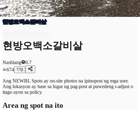
현방오백소갈비살
현방오백소갈비살
현방오백소갈비살
Nashlang
0.7
674
0
Ang NEWBL Spots ay on-site photos na ipinopost ng mga user.
Ang lokasyon ay base sa lugar ng pag-post at puwedeng i-adjust o
itago ayon sa policy.
Area ng spot na ito