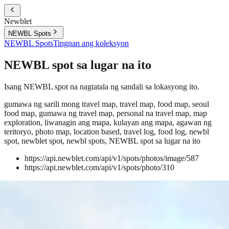
Newblet
NEWBL Spots
NEWBL Spots
Tingnan ang koleksyon
NEWBL spot sa lugar na ito
Isang NEWBL spot na nagtatala ng sandali sa lokasyong ito.
gumawa ng sarili mong travel map, travel map, food map, seoul
food map, gumawa ng travel map, personal na travel map, map
exploration, liwanagin ang mapa, kulayan ang mapa, agawan ng
teritoryo, photo map, location based, travel log, food log, newbl
spot, newblet spot, newbl spots, NEWBL spot sa lugar na ito
https://api.newblet.com/api/v1/spots/photos/image/587
https://api.newblet.com/api/v1/spots/photo/310