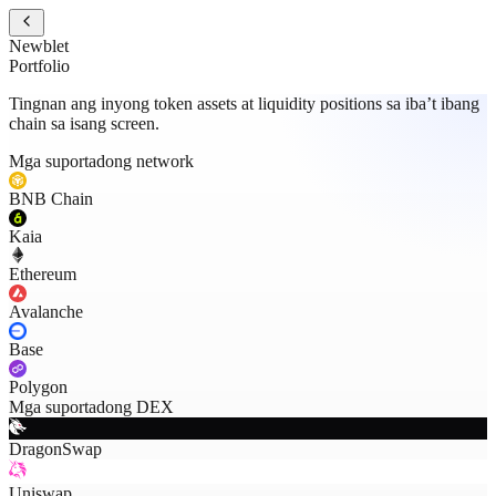
Newblet
Portfolio
Tingnan ang inyong token assets at liquidity positions sa iba’t ibang
chain sa isang screen.
Mga suportadong network
BNB Chain
Kaia
Ethereum
Avalanche
Base
Polygon
Mga suportadong DEX
DragonSwap
Uniswap